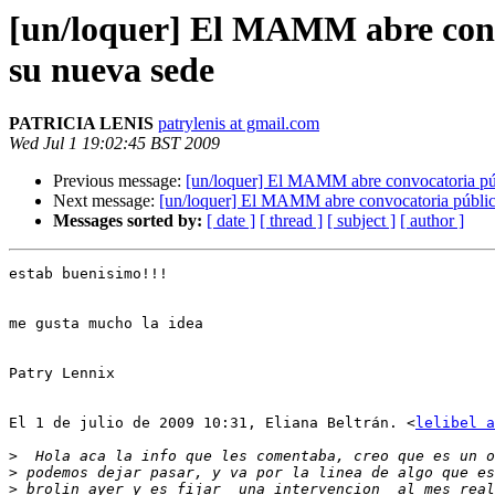
[un/loquer] El MAMM abre convo
su nueva sede
PATRICIA LENIS
patrylenis at gmail.com
Wed Jul 1 19:02:45 BST 2009
Previous message:
[un/loquer] El MAMM abre convocatoria públ
Next message:
[un/loquer] El MAMM abre convocatoria pública 
Messages sorted by:
[ date ]
[ thread ]
[ subject ]
[ author ]
estab buenisimo!!!

me gusta mucho la idea

Patry Lennix

El 1 de julio de 2009 10:31, Eliana Beltrán. <
lelibel a
>
>
>