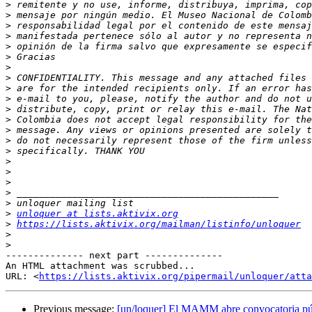
>
>
>
>
>
>
>
>
>
>
>
>
>
>
>
>
>
>
>
>
>
unloquer at lists.aktivix.org
>
https://lists.aktivix.org/mailman/listinfo/unloquer
>
>
-------------- next part --------------

An HTML attachment was scrubbed...

URL: <
https://lists.aktivix.org/pipermail/unloquer/atta
Previous message:
[un/loquer] El MAMM abre convocatoria públ