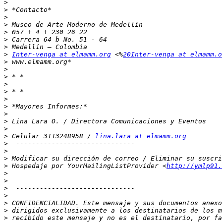
>
>
>
>
>
>
>
>
Inter-venga at elmamm.org
 <%
20Inter-venga at elmamm.o
>
>
>
>
>
>
>
>
>
>
>
 Celular 3113248958 / 
lina.lara at elmamm.org
>
>
>
 Modificar su dirección de correo / Eliminar su suscri
>
 Hospedaje por YourMailingListProvider <
http://ymlp91.
>
>
>
>
>
>
>