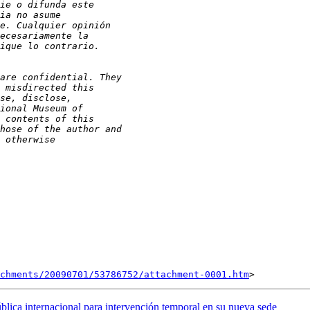
chments/20090701/53786752/attachment-0001.htm
ica internacional para intervención temporal en su nueva sede