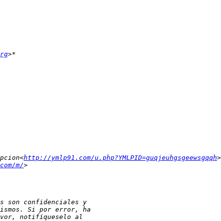
rg
pcion<
http://ymlp91.com/u.php?YMLPID=guqjeuhgsgeewsgqqh
com/m/