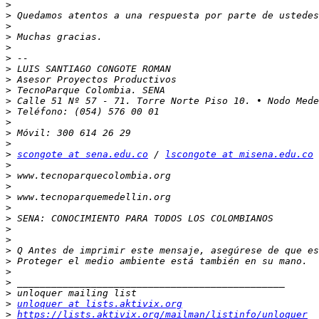
>
>
>
>
>
>
>
>
>
>
>
>
>
>
>
scongote at sena.edu.co
 / 
lscongote at misena.edu.co
>
>
>
>
>
>
>
>
>
>
>
>
>
>
unloquer at lists.aktivix.org
>
https://lists.aktivix.org/mailman/listinfo/unloquer