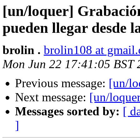
[un/loquer] Grabació
pueden llegar desde 
brolin .
brolin108 at gmail
Mon Jun 22 17:41:05 BST 
Previous message:
[un/l
Next message:
[un/loque
Messages sorted by:
[ d
]