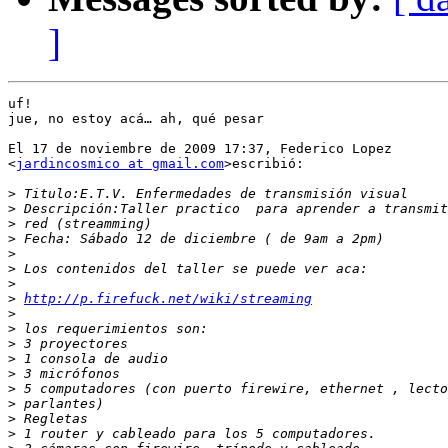
]
uf!

jue, no estoy acá… ah, qué pesar

El 17 de noviembre de 2009 17:37, Federico Lopez

<
jardincosmico at gmail.com
>escribió:

>
>
>
>
>
>
>
>
http://p.firefuck.net/wiki/streaming
>
>
>
>
>
>
>
>
>