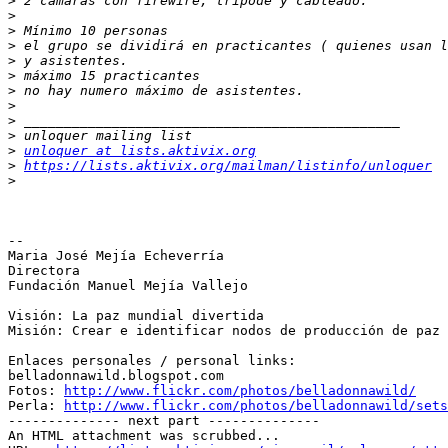
>
>
>
>
>
>
>
>
>
>
>
unloquer at lists.aktivix.org
>
https://lists.aktivix.org/mailman/listinfo/unloquer
>
-- 

Maria José Mejía Echeverría

Directora

Fundación Manuel Mejía Vallejo

Visión: La paz mundial divertida

Misión: Crear e identificar nodos de producción de paz 
Enlaces personales / personal links:

belladonnawild.blogspot.com

Fotos: 
http://www.flickr.com/photos/belladonnawild/
Perla: 
http://www.flickr.com/photos/belladonnawild/sets
-------------- next part --------------

An HTML attachment was scrubbed...
