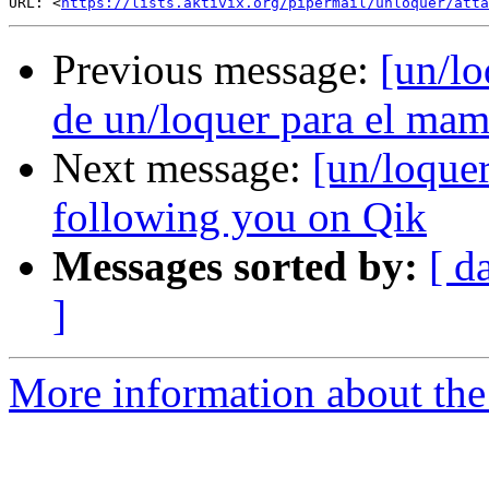
URL: <
https://lists.aktivix.org/pipermail/unloquer/atta
Previous message:
[un/lo
de un/loquer para el ma
Next message:
[un/loque
following you on Qik
Messages sorted by:
[ d
]
More information about the 