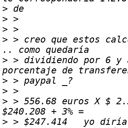
>
>
>
>
 > creo que estos calc
>
 > dividiendo por 6 y 
>
>
>
 > 556.68 euros X $ 2.
>
 > $247.414   yo diría