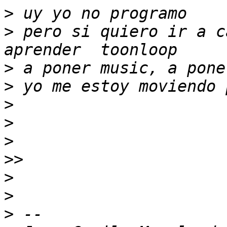
>
>
 pero si quiero ir a c
>
>
>
>
>
>>
>
>
>