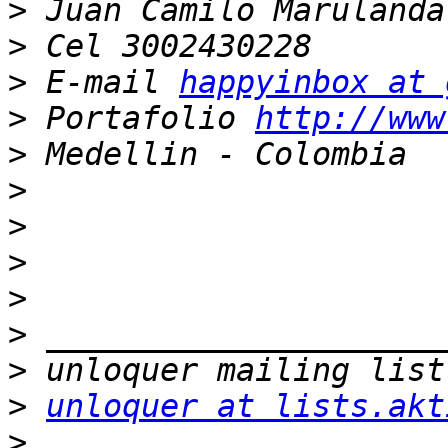
>
>
>
 E-mail 
happyinbox at 
>
 Portafolio 
http://www
>
>
>
>
>
>
>
>
unloquer at lists.akt
>