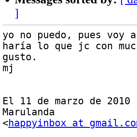
]
yo no puedo, pues voy a
haría lo que jc con much
gusto.

mj

El 11 de marzo de 2010 
Marulanda

<
happyinbox at gmail.co