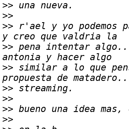
>>
>>
>>
 r'ael y yo podemos p
>>
 pena intentar algo..
>>
 similar a lo que pen
>>
>>
>>
>>