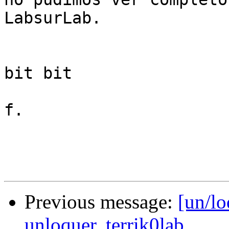
LabsurLab.

bit bit

f.

Previous message:
[un/lo
unloquer, terrik0lab