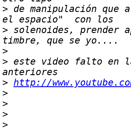
>
 de manipulación que af
>
 solenoides, prender a
>
>
 este video falto en l
>
http://www.youtube.co
>
>
>
>