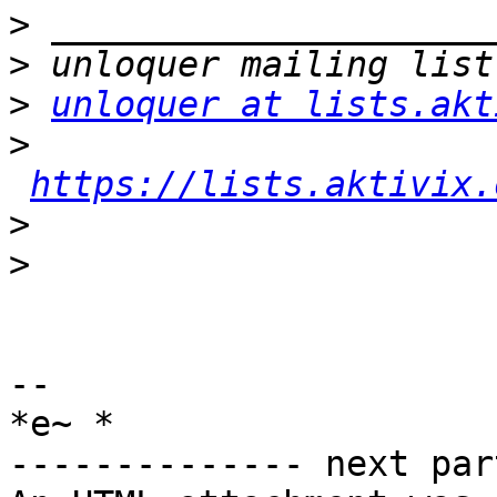
>
>
>
unloquer at lists.akt
>
https://lists.aktivix.
>
>
-- 

*e~ *

-------------- next par