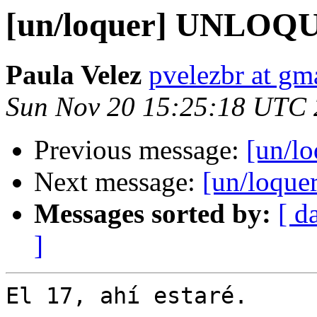
[un/loquer] UNLOQU
Paula Velez
pvelezbr at gm
Sun Nov 20 15:25:18 UTC 
Previous message:
[un/l
Next message:
[un/loqu
Messages sorted by:
[ d
]
El 17, ahí estaré.
