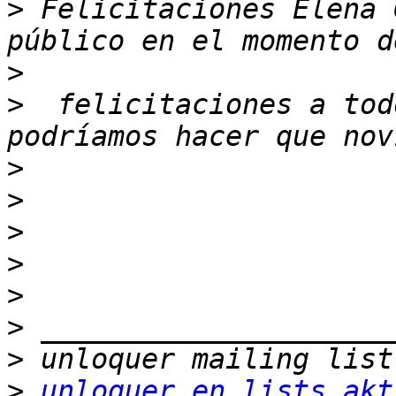
>
 Felicitaciones Elena 
>
>
  felicitaciones a tod
>
>
>
>
>
>
>
>
unloquer en lists.akt