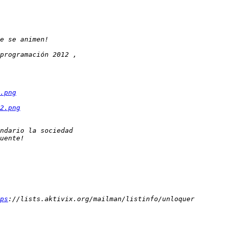
.png
2.png
ps