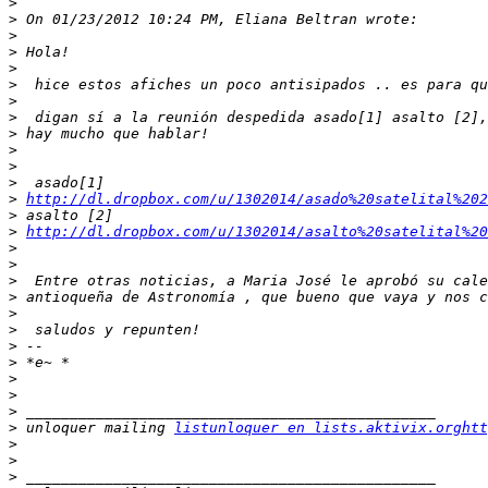
>
>
>
>
>
>
>
>
>
>
>
>
>
http://dl.dropbox.com/u/1302014/asado%20satelital%202
>
>
http://dl.dropbox.com/u/1302014/asalto%20satelital%20
>
>
>
>
>
>
>
>
>
>
>
>
 unloquer mailing 
listunloquer en lists.aktivix.orghtt
>
>
>