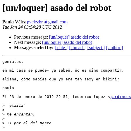
[un/loquer] asado del robot
Paula Vélez
pvelezbr at gmail.com
Tue Jan 24 03:54:28 UTC 2012
Previous message:
[un/loquer] asado del robot
Next message:
[un/loquer] asado del robot
Messages sorted by:
[ date ]
[ thread ]
[ subject ]
[ author ]
geniales,

en mi casa se puede- ya saben, no es sino compartir.

eliana, cómo sabías que yo era tan sexy en bikini?

paula

El 23 de enero de 2012 22:51, federico lopez <
jardincos
>
>
>
>
>
>