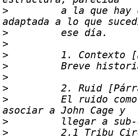
>
         a la que hay 
>
>
>
>
>
>
>
         El ruido como
>
>
         2.1 Tribu Cir