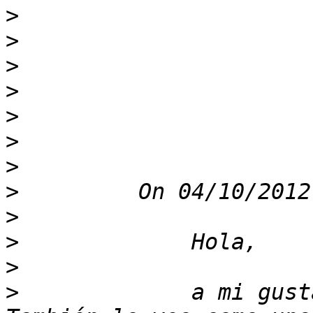
>
>
>
>
>
>
>
>
>
>
>
>
             a mi gust