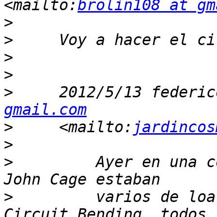
<mailto:
brolin108 at gm
>
>
>
>
>
     2012/5/13 federic
gmail.com
>
     <mailto:
jardincos
>
>
         Ayer en una c
>
         varios de loa