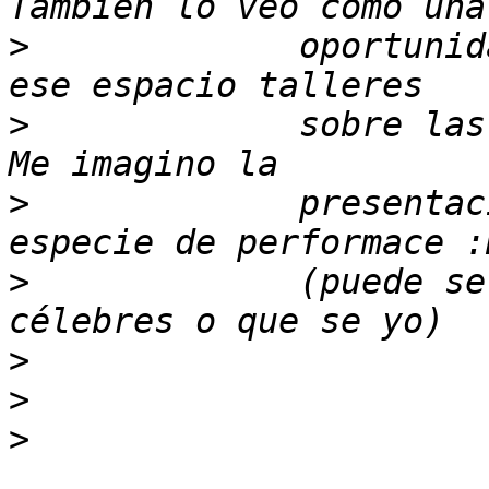
>
             oportunid
>
             sobre las
>
             presentac
>
             (puede se
>
>
>