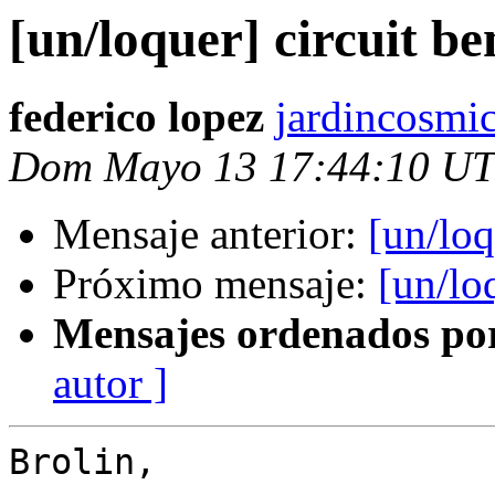
[un/loquer] circuit b
federico lopez
jardincosmi
Dom Mayo 13 17:44:10 U
Mensaje anterior:
[un/loq
Próximo mensaje:
[un/lo
Mensajes ordenados po
autor ]
Brolin,
