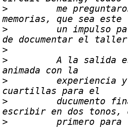
>
         me preguntaro
>
         un impulso pa
>
>
         A la salida e
>
         experiencia y
>
         ducumento fin
>
         primero para 