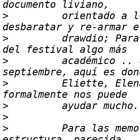
>
         orientado a l
>
         drawdio; Para
>
         académico .. 
>
         Eliette, Elen
>
>
>
         Para las memo