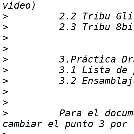
>
>
>
>
>
>
>
>
>
>
         Para el docum