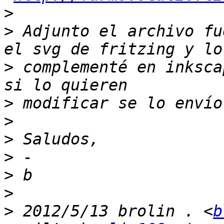
>
>
 Adjunto el archivo fu
>
 complementé en inksca
>
>
>
>
>
>
>
 2012/5/13 brolin . <
b