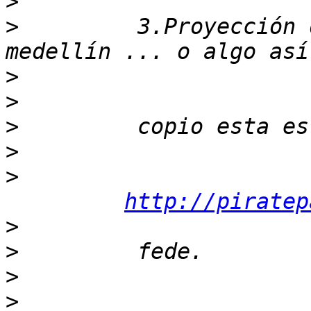
>
>
         3.Proyección 
>
>
>
>
>
http://piratep
>
>
>
>