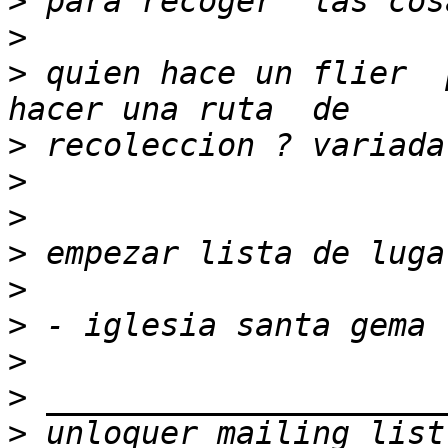
>
>
>
 quien hace un flier  
>
>
>
>
>
>
>
>
>