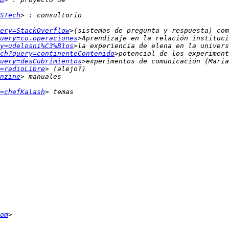
STech
ery=StackOverflow
uery=co.operaciones
y=udelosni%C3%B1os
ch?query=continenteContenido
uery=desCubrimientos
=radioLibre
nzine
=chefKalash
om