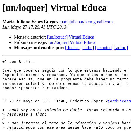
[un/loquer] Virtual Educa
María Juliana Yepes Burgos
mariajulianayb en gmail.com
Lun Mayo 27 17:26:41 UTC 2013
Mensaje anterior:
[un/loquer] Virtual Educa
Próximo mensaje:
[un/loquer] Virtual Educa
Mensajes ordenados por:
[ fecha ]
[ hilo ]
[ asunto ]
[ autor ]
+1 con Brolin.

Creo que podemos seguir con lo que estamos haciendo en 
Especificaciones y recursos. Ya que ellos miren si los 
parece eso sí, que en la propuesta debe haber un texto 
intención colectiva de cómo vemos la educación y ahí sí
"nodo" "ponente" "actividad".

El 27 de mayo de 2013 11:40, Federico Lopez <
jardincosm
>
>
>
>
>