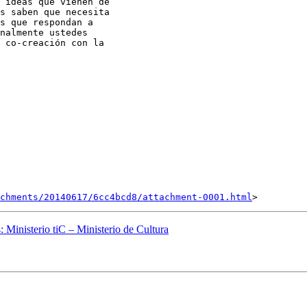
 ideas que vienen de

s saben que necesita

s que respondan a

nalmente ustedes

 co-creación con la

chments/20140617/6cc4bcd8/attachment-0001.html
 Ministerio tiC – Ministerio de Cultura