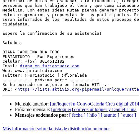
principal de RutaN es escuchar a la ciudadanía, recoger
personas que han trabajado el tema y que como ciudadano
Medellín. Con estas ideas RutaN piensa generar proyecto
estos imaginarios y propuestas de los participantes. Fi
serán informados de los resultados de estos procesos de
ciudadanía.

Espero la confirmación de su asistencia!

Saludos,

DIANA CAROLINA RÚA TORO

FURIASTUDIO - Fun Experiences

Celular: +(57) 3014512182

Email: 
diana en furiastudio.com
Web: www.furiastudio.com

Twitter: @FuriaStudio | @floralada

------------ próxima parte ------------

Se ha borrado un adjunto en formato HTML...

URL: <
https://lists.aktivix.org/pipermail/unloquer/atta
Mensaje anterior:
[un/loquer] n ConvoCatoria Crea digital 2014:
Próximo mensaje:
[un/loquer] correos unloquer y Daniel Luna
Mensajes ordenados por:
[ fecha ]
[ hilo ]
[ asunto ]
[ autor ]
Más información sobre la lista de distribución unloquer