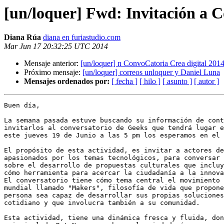
[un/loquer] Fwd: Invitación a 
Diana Rúa
diana en furiastudio.com
Mar Jun 17 20:32:25 UTC 2014
Mensaje anterior:
[un/loquer] n ConvoCatoria Crea digital 2014:
Próximo mensaje:
[un/loquer] correos unloquer y Daniel Luna
Mensajes ordenados por:
[ fecha ]
[ hilo ]
[ asunto ]
[ autor ]
Buen día,

La semana pasada estuve buscando su información de cont
invitarlos al conversatorio de Geeks que tendrá lugar e
este jueves 19 de Junio a las 5 pm los esperamos en el 
El propósito de esta actividad, es invitar a actores de
apasionados por los temas tecnológicos, para conversar 
sobre el desarrollo de propuestas culturales que incluy
cómo herramienta para acercar la ciudadanía a la innova
El conversatorio tiene cómo tema central el movimiento 
mundial llamado "Makers", filosofía de vida que propone
persona sea capaz de desarrollar sus propias soluciones
cotidiano y que involucra también a su comunidad.

Esta actividad, tiene una dinámica fresca y fluida, don