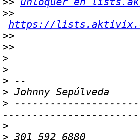
>>
unloquer en lists.ak
>>
https://lists.aktivix.
>>
>>
>
>
>
>
>
 ---------------------
>
>