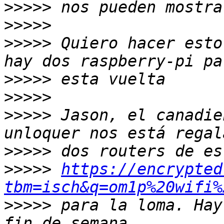
>>>>>
>>>>>
>>>>>
 Quiero hacer esto
>>>>>
>>>>>
>>>>>
 Jason, el canadie
>>>>>
>>>>>
https://encrypted
tbm=isch&q=om1p%20wifi%
>>>>>
 para la loma. Hay