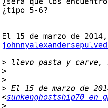
¿será que los encuentro
¿tipo 5-6?

johnnyalexandersepulved
>
>
>
>
 El 15 de marzo de 201
<
sunkenghostship70 en g
>