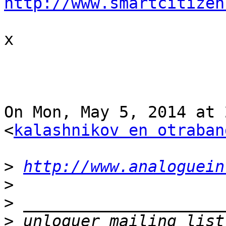
http://www.smartcitizen
x

On Mon, May 5, 2014 at 
<
kalashnikov en otraban
>
http://www.analoguein
>
>
>