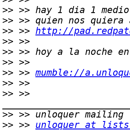
>>
>>
>>
 >> 
http://pad.redpat
>>
>>
>>
>>
 >> 
mumble://a.unloqu
>>
>>
 >> 
>>
>>
 >> 
unloquer at lists