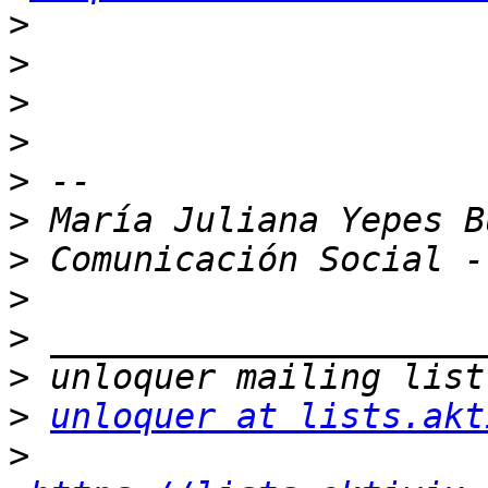
>
>
>
>
>
>
>
>
>
>
>
unloquer at lists.akt
>