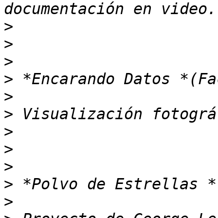
>
>
>
>
>
>
>
>
>
>
>