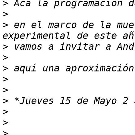
>
>
>
 en el marco de la mue
>
>
>
>
>
>
>
>
>