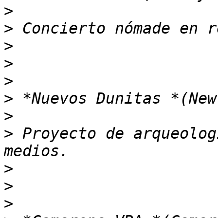
>
>
>
>
>
>
>
>
 Proyecto de arqueolog
>
>
>