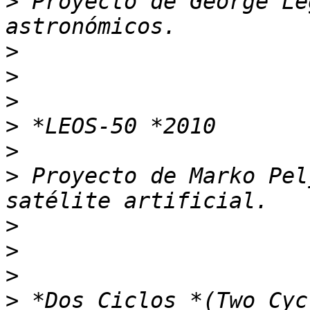
>
 Proyecto de George Le
>
>
>
>
>
>
 Proyecto de Marko Pel
>
>
>
>