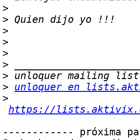
>
>
>
>
>
>
>
>
unloquer en lists.akt
>
https://lists.aktivix.
------------ próxima pa