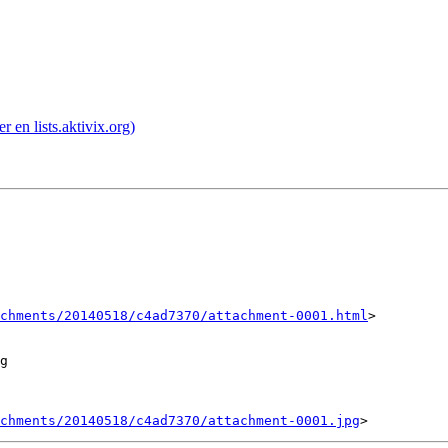
 en lists.aktivix.org)
chments/20140518/c4ad7370/attachment-0001.html
>

g

chments/20140518/c4ad7370/attachment-0001.jpg