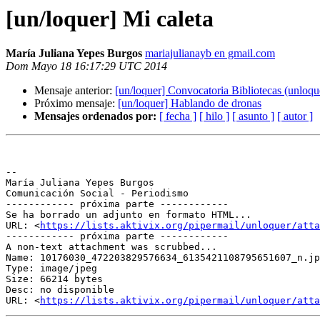
[un/loquer] Mi caleta
María Juliana Yepes Burgos
mariajulianayb en gmail.com
Dom Mayo 18 16:17:29 UTC 2014
Mensaje anterior:
[un/loquer] Convocatoria Bibliotecas (unloquer
Próximo mensaje:
[un/loquer] Hablando de dronas
Mensajes ordenados por:
[ fecha ]
[ hilo ]
[ asunto ]
[ autor ]
-- 

María Juliana Yepes Burgos

Comunicación Social - Periodismo

------------ próxima parte ------------

Se ha borrado un adjunto en formato HTML...

URL: <
https://lists.aktivix.org/pipermail/unloquer/atta
------------ próxima parte ------------

A non-text attachment was scrubbed...

Name: 10176030_472203829576634_6135421108795651607_n.jp
Type: image/jpeg

Size: 66214 bytes

Desc: no disponible

URL: <
https://lists.aktivix.org/pipermail/unloquer/atta