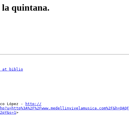
 la quintana.
 at biblio
co López - 
http://
hp?u=http%3A%2F%2Fwww.medellinvivelamusica.com%2F&h=QAQF
2pY&s=1
>
