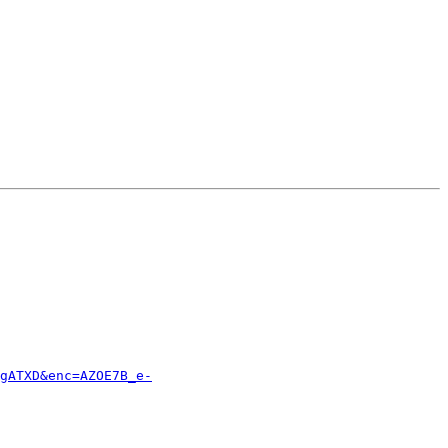
gATXD&enc=AZOE7B_e-