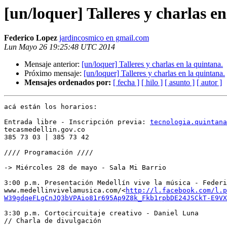
[un/loquer] Talleres y charlas en
Federico Lopez
jardincosmico en gmail.com
Lun Mayo 26 19:25:48 UTC 2014
Mensaje anterior:
[un/loquer] Talleres y charlas en la quintana.
Próximo mensaje:
[un/loquer] Talleres y charlas en la quintana.
Mensajes ordenados por:
[ fecha ]
[ hilo ]
[ asunto ]
[ autor ]
acá están los horarios:

Entrada libre - Inscripción previa: 
tecnologia.quintana
tecasmedellin.gov.co

385 73 03 | 385 73 42

//// Programación ////

-> Miércoles 28 de mayo - Sala Mi Barrio

3:00 p.m. Presentación Medellín vive la música - Federi
www.medellinvivelamusica.com/<
http://l.facebook.com/l.p
W39gdqeFLgCnJQ3bVPAio81r695Ap9Z8k_Fkb1rpbDE24JSCkT-E9VX
3:30 p.m. Cortocircuitaje creativo - Daniel Luna

// Charla de divulgación
