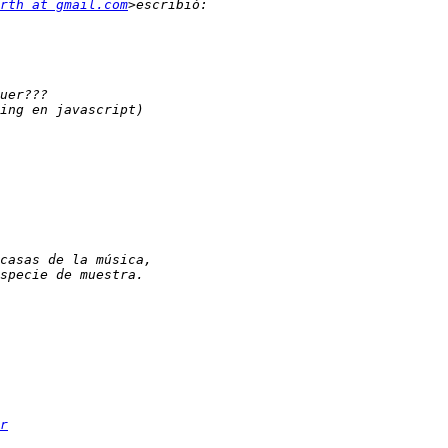
rth at gmail.com
r