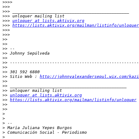
>>>>
>>>
>>>
>>>
>>>
unloquer at lists.aktivix.org
>>>
https://lists.aktivix.org/mailman/listinfo/unloquer
>>>
>>>
>>
>>
>>
>>
>>
>>
>>
>>
>>
 Sitio Web : 
http://johnnyalexandersepul.wix.com/kazi
>>
>>
>>
>>
unloquer at lists.aktivix.org
>>
https://lists.aktivix.org/mailman/listinfo/unloquer
>>
>>
>
>
>
>
>
>