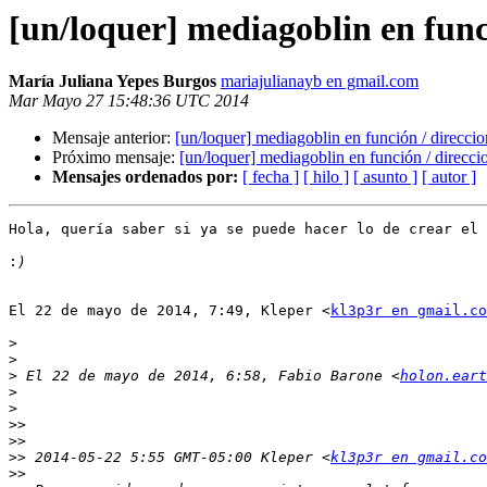
[un/loquer] mediagoblin en func
María Juliana Yepes Burgos
mariajulianayb en gmail.com
Mar Mayo 27 15:48:36 UTC 2014
Mensaje anterior:
[un/loquer] mediagoblin en función / direcci
Próximo mensaje:
[un/loquer] mediagoblin en función / direcci
Mensajes ordenados por:
[ fecha ]
[ hilo ]
[ asunto ]
[ autor ]
Hola, quería saber si ya se puede hacer lo de crear el 
:
El 22 de mayo de 2014, 7:49, Kleper <
kl3p3r en gmail.co
>
>
>
 El 22 de mayo de 2014, 6:58, Fabio Barone <
holon.eart
>
>
>>
>>
>>
 2014-05-22 5:55 GMT-05:00 Kleper <
kl3p3r en gmail.co
>>