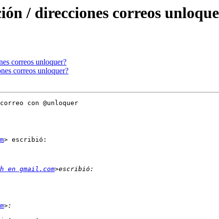
ión / direcciones correos unloqu
ones correos unloquer?
ones correos unloquer?
correo con @unloquer

m
> escribió:

h en gmail.com
m