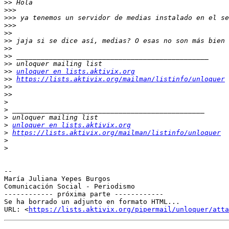
>>
>>>
>>>
>>>
>>
>>
>>
>>
>>
>>
unloquer en lists.aktivix.org
>>
https://lists.aktivix.org/mailman/listinfo/unloquer
>>
>>
>
>
>
>
unloquer en lists.aktivix.org
>
https://lists.aktivix.org/mailman/listinfo/unloquer
>
>
-- 

María Juliana Yepes Burgos

Comunicación Social - Periodismo

------------ próxima parte ------------

Se ha borrado un adjunto en formato HTML...

URL: <
https://lists.aktivix.org/pipermail/unloquer/att