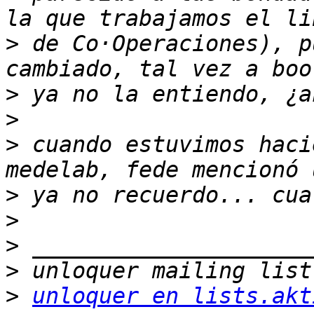
>
 de Co·Operaciones), p
>
>
>
 cuando estuvimos haci
>
>
>
>
>
unloquer en lists.akt