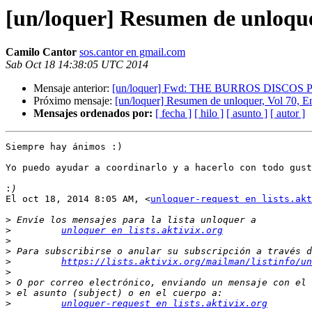
[un/loquer] Resumen de unloque
Camilo Cantor
sos.cantor en gmail.com
Sab Oct 18 14:38:05 UTC 2014
Mensaje anterior:
[un/loquer] Fwd: THE BURROS DISCO
Próximo mensaje:
[un/loquer] Resumen de unloquer, Vol 70, E
Mensajes ordenados por:
[ fecha ]
[ hilo ]
[ asunto ]
[ autor ]
Siempre hay ánimos :)

Yo puedo ayudar a coordinarlo y a hacerlo con todo gust
:
El oct 18, 2014 8:05 AM, <
unloquer-request en lists.akt
>
>
unloquer en lists.aktivix.org
>
>
>
https://lists.aktivix.org/mailman/listinfo/un
>
>
>
>
unloquer-request en lists.aktivix.org