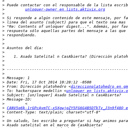
>
>
>
unloquer-owner en lists.aktivix.org
>
>
>
>
>
>
>
>
>
>
>
>
>
>
>
>
>
>
 From: Dirección platohedro <
direccionplatohedro en gm
>
 To: hackerspace medellin <
unloquer en lists.aktivix.o
>
>
>
>
CANV5q6k-1rGPcAymTC-x5XgwjgZY5FG6G4B5DTkTv_J3n9f48Q e
>
>
>
>