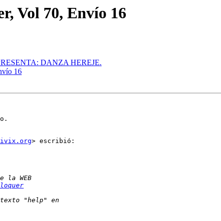
r, Vol 70, Envío 16
S PRESENTA: DANZA HEREJE.
nvío 16
o.

ivix.org
> escribió:

loquer