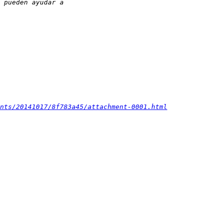
ents/20141017/8f783a45/attachment-0001.html