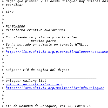
>
>
>
>
>
>
>
>
>
>
>
>
>
>
>
https://lists.aktivix.org/pipermail/unloquer/attachm
>
>
>
>
>
>
>
>
>
unloquer en lists.aktivix.org
>
https://lists.aktivix.org/mailman/listinfo/unloquer
>
>
>
>
>