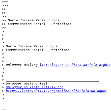
>>>
>>>
>>
>>
>>
>>
>>
>>
>
>
>
>
>
>
>
>
>
>
 unloquer mailing 
listunloquer en lists.aktivix.orghtt
>
>
>
>
>
>
unloquer en lists.aktivix.org
>
https://lists.aktivix.org/mailman/listinfo/unloquer
>
>
-- 
