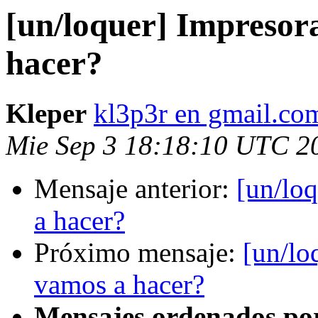
[un/loquer] Impresor
hacer?
Kleper
kl3p3r en gmail.co
Mie Sep 3 18:18:10 UTC 2
Mensaje anterior:
[un/lo
a hacer?
Próximo mensaje:
[un/lo
vamos a hacer?
Mensajes ordenados po