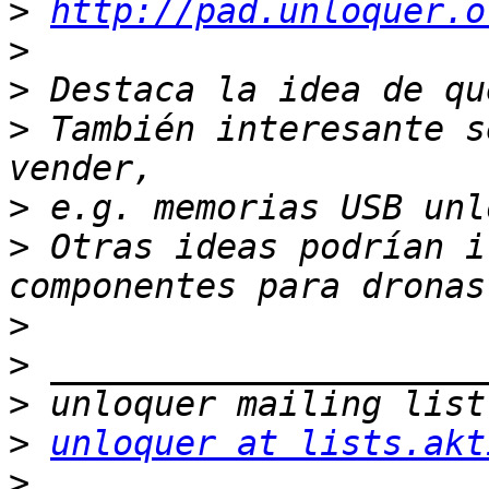
>
http://pad.unloquer.o
>
>
>
 También interesante s
>
>
 Otras ideas podrían i
>
>
>
>
unloquer at lists.akt
>