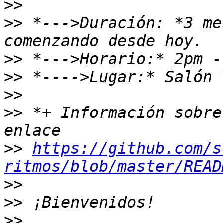
>>
>>
 *--->Duración: *3 me
>>
>>
>>
>>
 *+ Información sobre
>>
https://github.com/s
ritmos/blob/master/READ
>>
>>
>>