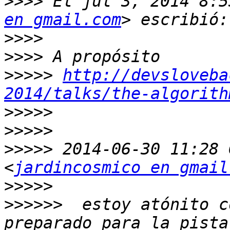
>>>>
 El jul 3, 2014 8:5
en gmail.com
>>>>
>>>>
>>>>>
http://devsloveba
2014/talks/the-algorith
>>>>>
>>>>>
>>>>>
 2014-06-30 11:28 
<
jardincosmico en gmail
>>>>>
>>>>>>
  estoy atónito c