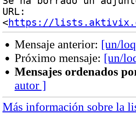
Se ha borrado un adjunt
URL: 
<
https://lists.aktivix.
Mensaje anterior:
[un/loq
Próximo mensaje:
[un/lo
Mensajes ordenados po
autor ]
Más información sobre la li