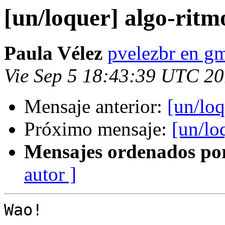
[un/loquer] algo-ritmo
Paula Vélez
pvelezbr en g
Vie Sep 5 18:43:39 UTC 2
Mensaje anterior:
[un/loq
Próximo mensaje:
[un/lo
Mensajes ordenados po
autor ]
Wao!
