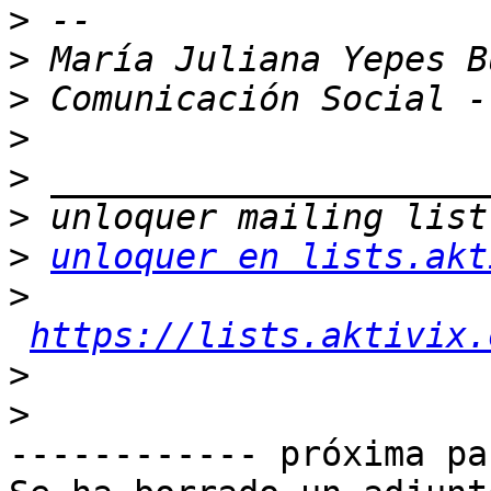
>
>
>
>
>
>
>
unloquer en lists.akt
>
https://lists.aktivix.
>
>
------------ próxima pa