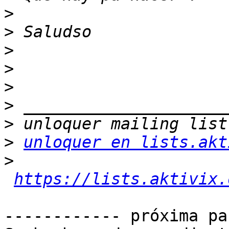
>
>
>
>
>
>
>
>
unloquer en lists.akt
>
https://lists.aktivix.
------------ próxima pa