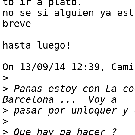
tb ir a plato.

no se si alguien ya est
breve

hasta luego!

On 13/09/14 12:39, Cami
>
>
 Panas estoy con La co
>
>
>