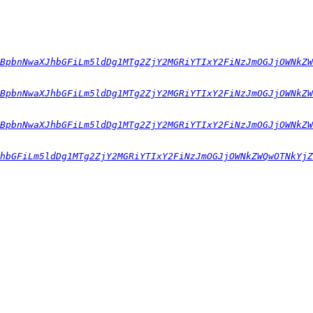
BpbnNwaXJhbGFiLm5ldDg1MTg2ZjY2MGRiYTIxY2FiNzJmOGJjOWNkZW
BpbnNwaXJhbGFiLm5ldDg1MTg2ZjY2MGRiYTIxY2FiNzJmOGJjOWNkZW
BpbnNwaXJhbGFiLm5ldDg1MTg2ZjY2MGRiYTIxY2FiNzJmOGJjOWNkZW
hbGFiLm5ldDg1MTg2ZjY2MGRiYTIxY2FiNzJmOGJjOWNkZWQwOTNkYjZ