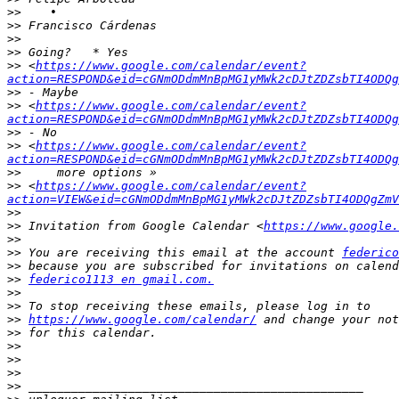
>>
>>
>>
>>
>>
 <
https://www.google.com/calendar/event?
action=RESPOND&eid=cGNmODdmMnBpMG1yMWk2cDJtZDZsbTI4ODQg
>>
>>
 <
https://www.google.com/calendar/event?
action=RESPOND&eid=cGNmODdmMnBpMG1yMWk2cDJtZDZsbTI4ODQg
>>
>>
 <
https://www.google.com/calendar/event?
action=RESPOND&eid=cGNmODdmMnBpMG1yMWk2cDJtZDZsbTI4ODQg
>>
>>
 <
https://www.google.com/calendar/event?
action=VIEW&eid=cGNmODdmMnBpMG1yMWk2cDJtZDZsbTI4ODQgZmV
>>
>>
 Invitation from Google Calendar <
https://www.google.
>>
>>
 You are receiving this email at the account 
federico
>>
>>
federico1113 en gmail.com.
>>
>>
>>
https://www.google.com/calendar/
>>
>>
>>
>>
>>