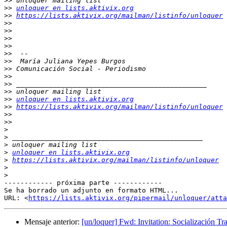
>>
>>
unloquer en lists.aktivix.org
>>
https://lists.aktivix.org/mailman/listinfo/unloquer
>>
>>
>>
>>
>>
>>
>>
>>
>>
>>
>>
unloquer en lists.aktivix.org
>>
https://lists.aktivix.org/mailman/listinfo/unloquer
>>
>>
>
>
>
>
unloquer en lists.aktivix.org
>
https://lists.aktivix.org/mailman/listinfo/unloquer
>
>
------------ próxima parte ------------

Se ha borrado un adjunto en formato HTML...

URL: <
https://lists.aktivix.org/pipermail/unloquer/atta
Mensaje anterior:
[un/loquer] Fwd: Invitation: Socialización 