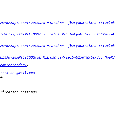
ZmVkZXJpY28xMTEzQG0&rst=1&tok=MzEjbWFyaWx1ei5nb256YWxlek
ZmVkZXJpY28xMTEzQG0&rst=3&tok=MzEjbWFyaWx1ei5nb256YWxlek
ZmVkZXJpY28xMTEzQG0&rst=2&tok=MzEjbWFyaWx1ei5nb256YWxlek
kZXJpY28xMTEzQG0&tok=MzEjbWFyaWx1ei5nb256YWxlekBpbnNwaXJ
com/calendar/
1113 en gmail.com