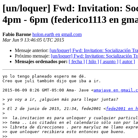
[un/loquer] Fwd: Invitation: So
4pm - 6pm (federico1113 en gma
Fabio Barone
holon.earth en gmail.com
Mar Jun 9 13:46:05 UTC 2015
Mensaje anterior:
[un/loquer] Fwd: Invitation: Socialización 
Próximo mensaje:
[un/loquer] Fwd: Invitation: Socialización 
Mensajes ordenados por:
[ fecha ]
[ hilo ]
[ asunto ]
[ autor ]
yo lo tengo planeado espero me dé.

Creo que juli también dijo que iba a ir.

2015-06-09 8:26 GMT-05:00 Ama- Jave <
amajave en gmail.c
>
>
>
 El 2 de junio de 2015, 21:34, fede2001 <
fede2001 en 
>
>>
>>
>>
>>
>>