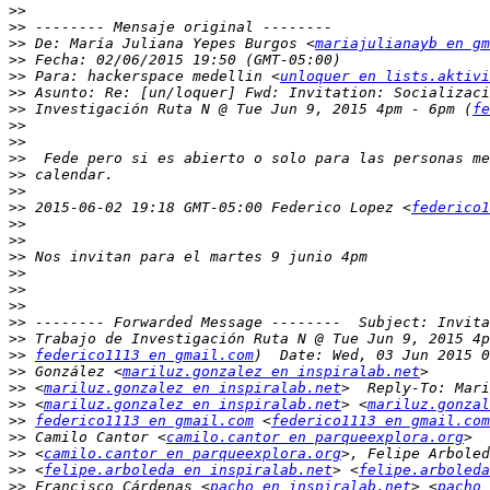
>>
>>
>>
 De: María Juliana Yepes Burgos <
mariajulianayb en gm
>>
>>
 Para: hackerspace medellin <
unloquer en lists.aktivi
>>
>>
 Investigación Ruta N @ Tue Jun 9, 2015 4pm - 6pm (
fe
>>
>>
>>
>>
>>
>>
 2015-06-02 19:18 GMT-05:00 Federico Lopez <
federico1
>>
>>
>>
>>
>>
>>
>>
>>
>>
federico1113 en gmail.com
>>
 González <
mariluz.gonzalez en inspiralab.net
>>
 <
mariluz.gonzalez en inspiralab.net
>>
 <
mariluz.gonzalez en inspiralab.net
> <
mariluz.gonzal
>>
federico1113 en gmail.com
 <
federico1113 en gmail.com
>>
 Camilo Cantor <
camilo.cantor en parqueexplora.org
>>
 <
camilo.cantor en parqueexplora.org
>>
 <
felipe.arboleda en inspiralab.net
> <
felipe.arboleda
>>
 Francisco Cárdenas <
pacho en inspiralab.net
> <
pacho 