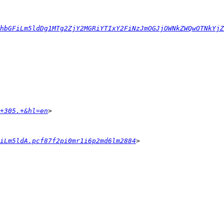
hbGFiLm5ldDg1MTg2ZjY2MGRiYTIxY2FiNzJmOGJjOWNkZWQwOTNkYjZ
+305.+&hl=en
iLm5ldA.pcf87f2pi0mr1i6p2md6lm2884