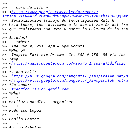
>>
>>
>>
 <
https://www.google.com/calendar/event?
action=VIEW&eid=cGNmODdmMnBpMG1yMWk2cDJtZDZsbTI4ODQgZmV
>>
>>
>>
>>
>>
>>
>>
>>
>>
>>
>>
 <
https://maps.google.com.co/maps?q=Inspira+Edificio+
>>
>>
>>
https://plus.google.com/hangouts/_/inspiralab.net/m
>>
 <
https://plus.google.com/hangouts/_/inspiralab.net/m
>>
>>
federico1113 en gmail.com
>>
>>
>>
>>
>>
>>
>>
>>
>>