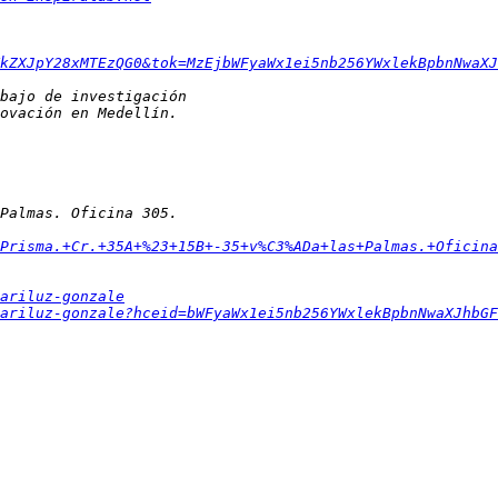
kZXJpY28xMTEzQG0&tok=MzEjbWFyaWx1ei5nb256YWxlekBpbnNwaXJ
Prisma.+Cr.+35A+%23+15B+-35+v%C3%ADa+las+Palmas.+Oficina
ariluz-gonzale
ariluz-gonzale?hceid=bWFyaWx1ei5nb256YWxlekBpbnNwaXJhbGF