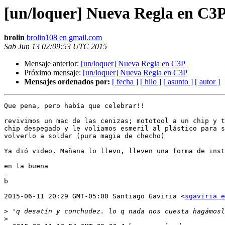
[un/loquer] Nueva Regla en C3
brolin
brolin108 en gmail.com
Sab Jun 13 02:09:53 UTC 2015
Mensaje anterior:
[un/loquer] Nueva Regla en C3P
Próximo mensaje:
[un/loquer] Nueva Regla en C3P
Mensajes ordenados por:
[ fecha ]
[ hilo ]
[ asunto ]
[ autor ]
Que pena, pero había que celebrar!!

revivimos un mac de las cenizas; mototool a un chip y t
chip despegado y le voliamos esmeril al plástico para s
volverlo a soldar (pura magia de checho)

Ya dió video. Mañana lo llevo, lleven una forma de inst
en la buena

-

b

2015-06-11 20:29 GMT-05:00 Santiago Gaviria <
sgaviria e
>
>