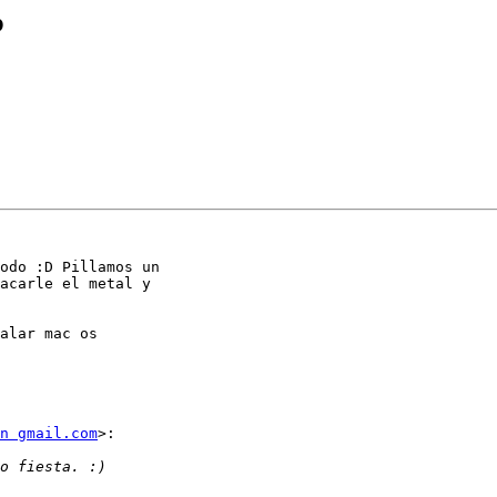
P
odo :D Pillamos un

acarle el metal y

alar mac os

n gmail.com
>:
