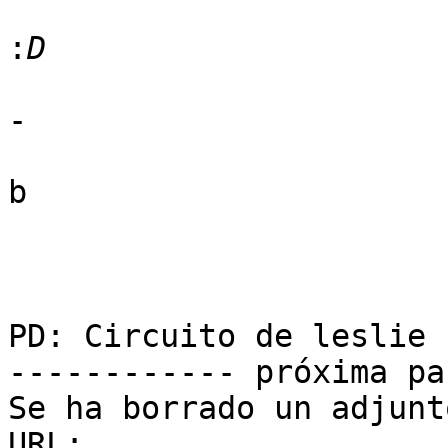
:
-

b

PD: Circuito de leslie

------------ próxima pa
Se ha borrado un adjunt
URL: 