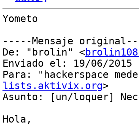
Yometo

-----Mensaje original---
De: "brolin" <
brolin108
Enviado el: ‎19/‎06/‎2015 
Para: "hackerspace mede
lists.aktivix.org
>

Asunto: [un/loquer] Nec
Hola,
