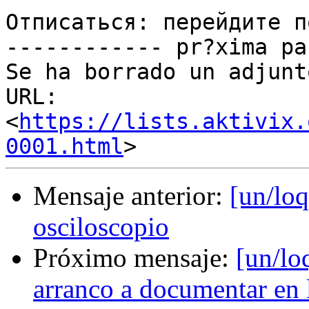
Отписаться: перейдите п
------------ pr?xima pa
Se ha borrado un adjunt
URL: 
<
https://lists.aktivix.
0001.html
Mensaje anterior:
[un/lo
osciloscopio
Próximo mensaje:
[un/lo
arranco a documentar en 