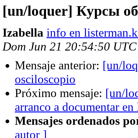
[un/loquer] Курсы о
Izabella
info en listerman.k
Dom Jun 21 20:54:50 UTC
Mensaje anterior:
[un/lo
osciloscopio
Próximo mensaje:
[un/lo
arranco a documentar en 
Mensajes ordenados po
autor ]