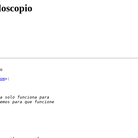
loscopio
o

om
>:
