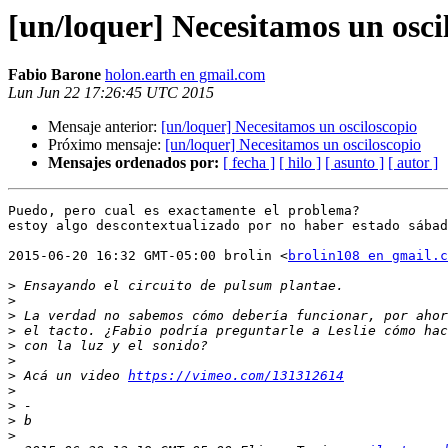
[un/loquer] Necesitamos un osci
Fabio Barone
holon.earth en gmail.com
Lun Jun 22 17:26:45 UTC 2015
Mensaje anterior:
[un/loquer] Necesitamos un osciloscopio
Próximo mensaje:
[un/loquer] Necesitamos un osciloscopio
Mensajes ordenados por:
[ fecha ]
[ hilo ]
[ asunto ]
[ autor ]
Puedo, pero cual es exactamente el problema?

estoy algo descontextualizado por no haber estado sábad
2015-06-20 16:32 GMT-05:00 brolin <
brolin108 en gmail.c
>
>
>
>
>
>
>
 Acá un video 
https://vimeo.com/131312614
>
>
>
>