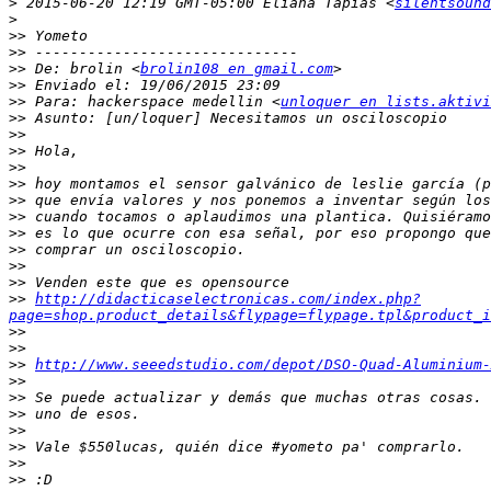
>
 2015-06-20 12:19 GMT-05:00 Eliana Tapias <
silentsound
>
>>
>>
>>
 De: brolin <
brolin108 en gmail.com
>>
>>
 Para: hackerspace medellin <
unloquer en lists.aktivi
>>
>>
>>
>>
>>
>>
>>
>>
>>
>>
>>
>>
http://didacticaselectronicas.com/index.php?
page=shop.product_details&flypage=flypage.tpl&product_i
>>
>>
>>
http://www.seeedstudio.com/depot/DSO-Quad-Aluminium-
>>
>>
>>
>>
>>
>>
>>