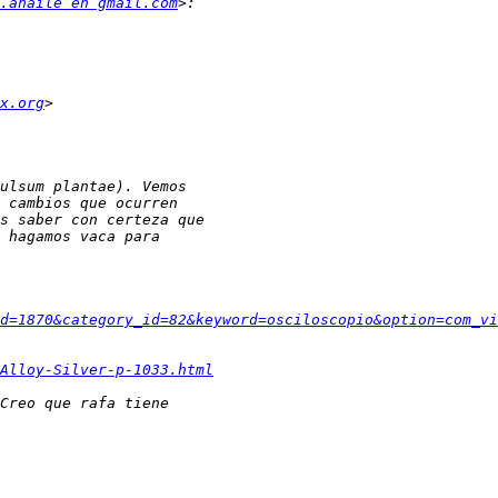
.anaile en gmail.com
x.org
d=1870&category_id=82&keyword=osciloscopio&option=com_vi
Alloy-Silver-p-1033.html