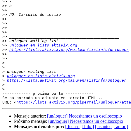
>>
>>
>>
>>
>>
>>
>>
>>
>>
>>
>>
unloquer en lists.aktivix.org
>>
https://lists.aktivix.org/mailman/listinfo/unloquer
>>
>>
>
>
>
>
unloquer en lists.aktivix.org
>
https://lists.aktivix.org/mailman/listinfo/unloquer
>
>
------------ próxima parte ------------

Se ha borrado un adjunto en formato HTML...

URL: <
https://lists.aktivix.org/pipermail/unloquer/att
Mensaje anterior:
[un/loquer] Necesitamos un osciloscopio
Próximo mensaje:
[un/loquer] Necesitamos un osciloscopio
Mensajes ordenados por:
[ fecha ]
[ hilo ]
[ asunto ]
[ autor ]