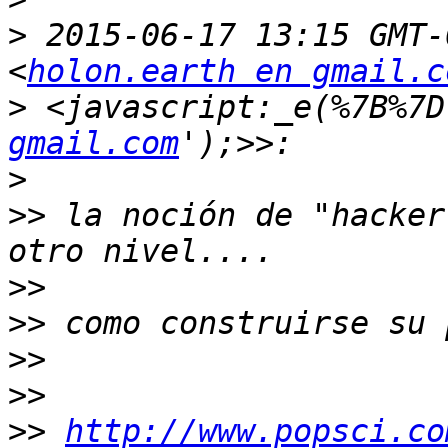
>
 2015-06-17 13:15 GMT-
<
holon.earth en gmail.c
>
 <javascript:_e(%7B%7D
gmail.com
>
>>
 la noción de "hacker
>>
>>
>>
>>
>>
http://www.popsci.co