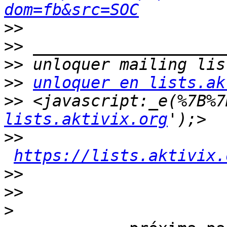
dom=fb&src=SOC
>>
>>
>>
>>
unloquer en lists.ak
>>
 <javascript:_e(%7B%7
lists.aktivix.org
>>
https://lists.aktivix.
>>
>>
>