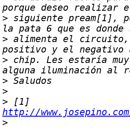
>
 siguiente pream[1], p
>
 alimenta el circuito,
>
 chip. Les estaría muy
>
>
>
 [1] 
http://www.josepino.com
>