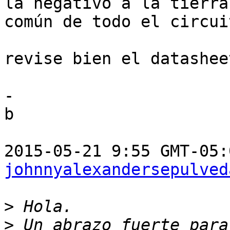
la negativo a la tierra

común de todo el circuit
revise bien el datashee
-

b

johnnyalexandersepulved
>
>
 Un abrazo fuerte para