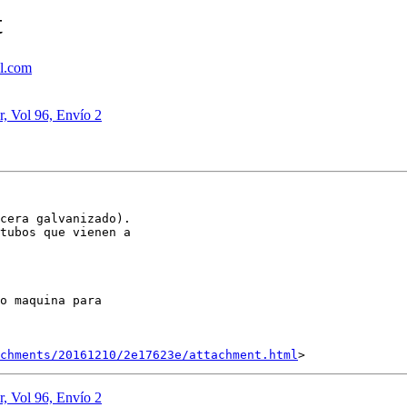
t
l.com
, Vol 96, Envío 2
cera galvanizado).

tubos que vienen a

o maquina para

achments/20161210/2e17623e/attachment.html
, Vol 96, Envío 2