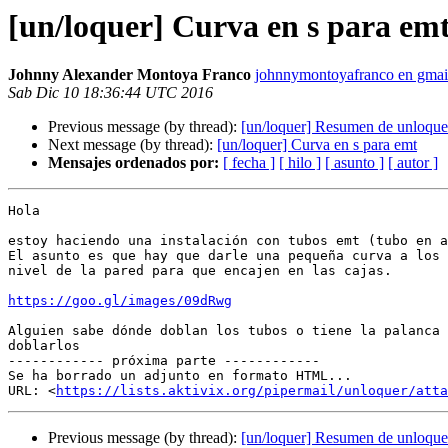
[un/loquer] Curva en s para em
Johnny Alexander Montoya Franco
johnnymontoyafranco en gmai
Sab Dic 10 18:36:44 UTC 2016
Previous message (by thread):
[un/loquer] Resumen de unloquer
Next message (by thread):
[un/loquer] Curva en s para emt
Mensajes ordenados por:
[ fecha ]
[ hilo ]
[ asunto ]
[ autor ]
Hola

estoy haciendo una instalación con tubos emt (tubo en a
El asunto es que hay que darle una pequeña curva a los 
nivel de la pared para que encajen en las cajas.

https://goo.gl/images/09dRwg
Alguien sabe dónde doblan los tubos o tiene la palanca 
doblarlos

------------ próxima parte ------------

Se ha borrado un adjunto en formato HTML...

URL: <
https://lists.aktivix.org/pipermail/unloquer/att
Previous message (by thread):
[un/loquer] Resumen de unloquer