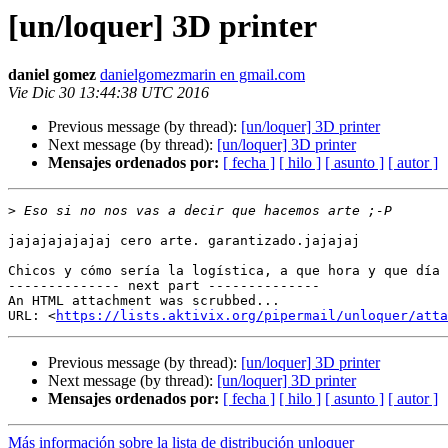
[un/loquer] 3D printer
daniel gomez
danielgomezmarin en gmail.com
Vie Dic 30 13:44:38 UTC 2016
Previous message (by thread):
[un/loquer] 3D printer
Next message (by thread):
[un/loquer] 3D printer
Mensajes ordenados por:
[ fecha ]
[ hilo ]
[ asunto ]
[ autor ]
>
jajajajajajaj cero arte. garantizado.jajajaj

Chicos y cómo sería la logística, a que hora y que día 
-------------- next part --------------

An HTML attachment was scrubbed...

URL: <
https://lists.aktivix.org/pipermail/unloquer/att
Previous message (by thread):
[un/loquer] 3D printer
Next message (by thread):
[un/loquer] 3D printer
Mensajes ordenados por:
[ fecha ]
[ hilo ]
[ asunto ]
[ autor ]
Más información sobre la lista de distribución unloquer