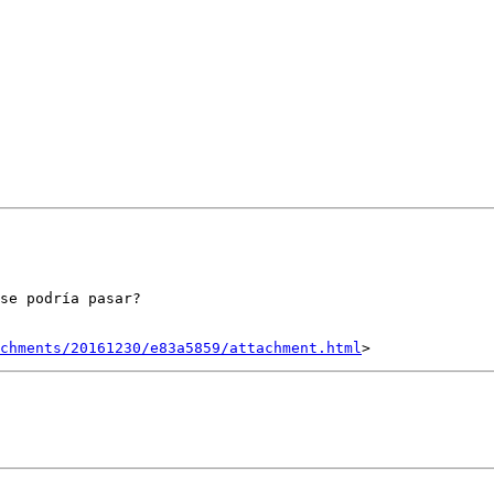
se podría pasar?

achments/20161230/e83a5859/attachment.html