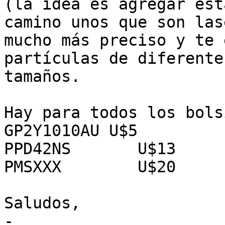
(la idea es agregar est
camino unos que son lase
mucho más preciso y te 
partículas de diferentes
tamaños.

Hay para todos los bols
GP2Y1010AU U$5

PPD42NS       U$13

PMSXXX        U$20

Saludos,

-
