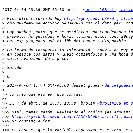
2017-04-04 23:39 GMT-05:00 brolin <
brolin108 at gmail.c
>
 Hice otro recorrido hoy 
http://geojson.io/#id=gist:an
>
>
>
>
>
>
>
>
>
>
>
>
>
>
>
 2017-04-04 11:44 GMT-05:00 daniel gomez <
danielgomezm
>
>>
>>
>>
 El 4 de abril de 2017, 18:38, brolin <
brolin108 at g
>>
>>>
>>>
https://github.com/unloquer/AQA/blob/master/firmwar
>>>
>>>
>>>