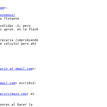
om
>:

onymous/
arin at gmail.com
mail.com
e/src/main.cpp