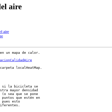
el aire
l aire
re
en un mapa de calor.

acionCalidadAire
carpeta localHeatMap.

 si la bicicleta se

stra mayor densidad

 (o sea que se pone

 puntos que estén en

 pues esto

iferentes.
