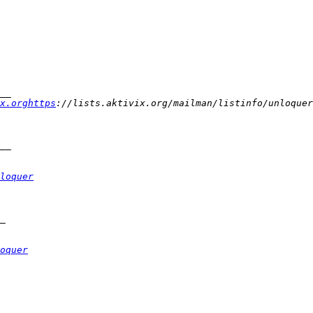
x.orghttps
loquer
oquer