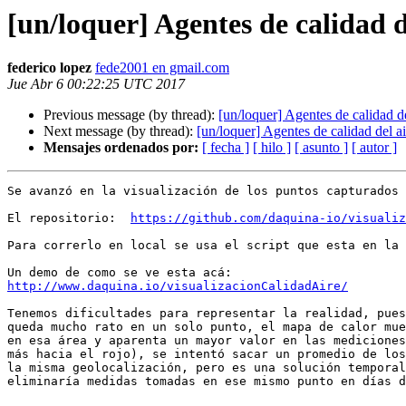
[un/loquer] Agentes de calidad d
federico lopez
fede2001 en gmail.com
Jue Abr 6 00:22:25 UTC 2017
Previous message (by thread):
[un/loquer] Agentes de calidad de
Next message (by thread):
[un/loquer] Agentes de calidad del ai
Mensajes ordenados por:
[ fecha ]
[ hilo ]
[ asunto ]
[ autor ]
Se avanzó en la visualización de los puntos capturados 
El repositorio:  
https://github.com/daquina-io/visualiz
Para correrlo en local se usa el script que esta en la 
http://www.daquina.io/visualizacionCalidadAire/
Tenemos dificultades para representar la realidad, pues
queda mucho rato en un solo punto, el mapa de calor mue
en esa área y aparenta un mayor valor en las mediciones
más hacia el rojo), se intentó sacar un promedio de los
la misma geolocalización, pero es una solución temporal
eliminaría medidas tomadas en ese mismo punto en días d