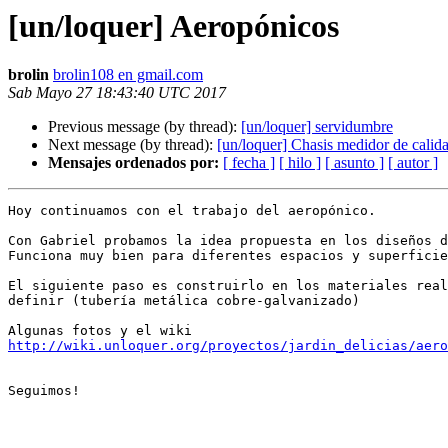
[un/loquer] Aeropónicos
brolin
brolin108 en gmail.com
Sab Mayo 27 18:43:40 UTC 2017
Previous message (by thread):
[un/loquer] servidumbre
Next message (by thread):
[un/loquer] Chasis medidor de calida
Mensajes ordenados por:
[ fecha ]
[ hilo ]
[ asunto ]
[ autor ]
Hoy continuamos con el trabajo del aeropónico.

Con Gabriel probamos la idea propuesta en los diseños d
Funciona muy bien para diferentes espacios y superficie
El siguiente paso es construirlo en los materiales real
definir (tubería metálica cobre-galvanizado)

http://wiki.unloquer.org/proyectos/jardin_delicias/aer
Seguimos!
