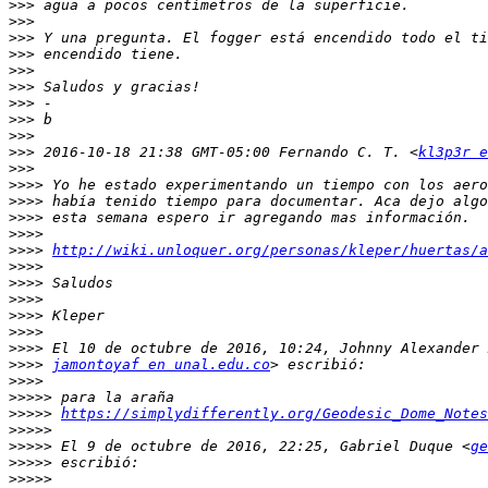
>>>
>>>
>>>
>>>
>>>
>>>
>>>
>>>
>>>
>>>
 2016-10-18 21:38 GMT-05:00 Fernando C. T. <
kl3p3r e
>>>
>>>>
>>>>
>>>>
>>>>
>>>>
http://wiki.unloquer.org/personas/kleper/huertas/a
>>>>
>>>>
>>>>
>>>>
>>>>
>>>>
>>>>
jamontoyaf en unal.edu.co
>>>>
>>>>>
>>>>>
https://simplydifferently.org/Geodesic_Dome_Notes
>>>>>
>>>>>
 El 9 de octubre de 2016, 22:25, Gabriel Duque <
ge
>>>>>
>>>>>