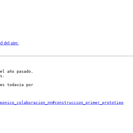
d del aire.
el año pasado.

s.

es todavía por

oponico_colaboracion_nn#construccion_primer_prototipo