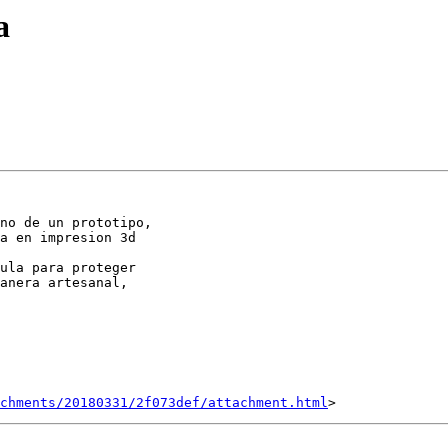
a
no de un prototipo,

a en impresion 3d

ula para proteger

anera artesanal,

achments/20180331/2f073def/attachment.html