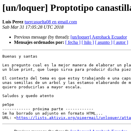
[un/loquer] Proptotipo canastill
Luis Perez
tuercasuelta08 en gmail.com
Sab Mar 31 17:05:28 UTC 2018
Previous message (by thread):
[un/loquer] Agrohack Ecuador
Mensajes ordenados por:
[ fecha ]
[ hilo ]
[ asunto ]
[ autor ]
Buenas y santas

Les pregunto cual es la mejor manera de elaborar un pla
un blue print, que luego sirva para producir dicha piez
El contexto del tema es que estoy trabajando e una caps
unas semillas de un arbol y las estamso elaborando de m
quiero producirlas a mayor escala.

Saludos y quedo atento

pe5pe

------------ próxima parte ------------

Se ha borrado un adjunto en formato HTML...

URL: <
https://lists.aktivix.org/pipermail/unloquer/att