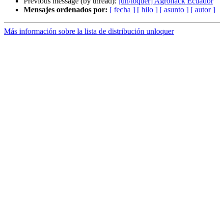
Previous message (by thread):
[un/loquer] Agrohack Ecuador
Mensajes ordenados por:
[ fecha ]
[ hilo ]
[ asunto ]
[ autor ]
Más información sobre la lista de distribución unloquer