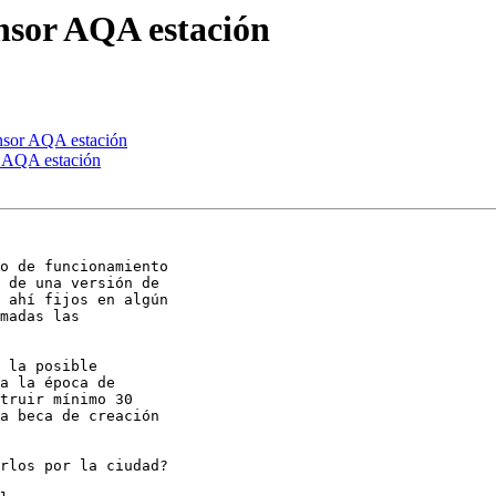
ensor AQA estación
ensor AQA estación
r AQA estación
o de funcionamiento

 de una versión de

 ahí fijos en algún

madas las

 la posible

a la época de

truir mínimo 30

a beca de creación

rlos por la ciudad?
