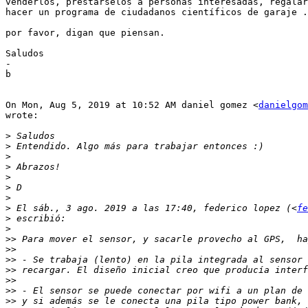
venderlos, prestárselos a personas interesadas, regalar
hacer un programa de ciudadanos científicos de garaje .
por favor, digan que piensan.

Saludos

-

b

On Mon, Aug 5, 2019 at 10:52 AM daniel gomez <
danielgom
wrote:

>
>
>
>
>
>
>
>
 El sáb., 3 ago. 2019 a las 17:40, federico lopez (<
fe
>
>
>>
>>
>>
>>
>>
>>
>>