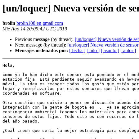
[un/loquer] Nueva versión de s
brolin
brolin108 en gmail.com
Mie Ago 14 20:09:42 UTC 2019
Previous message (by thread):
[un/loquer] Nueva versión de s
Next message (by thread):
[un/loquer] Nueva versión de senso
Mensajes ordenados por:
[ fecha ]
[ hilo ]
[ asunto ]
[ autor ]
Hola,

como ya lo han dicho este sensor está pensado en el mod
estación fija. Está pendiente seguir avanzando en hw+sw
móvil, la idea es recoger todos los gps's que están por
lugar y reemplazarlos por estos sensores que llevan que
coordenadas en software.

Otra cuestión que quisiera poner en discusión además de
integración con la gente de bogotá es ... ya se aproxim
contingencia ambiental tenemos los materiales para cons
sensores de estos fijos. Todo esto es con recursos de l
del año pasado.

¿Cuál creen que sería la mejor estrategia para desplega