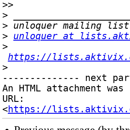
>>
>
>
>
unloquer at lists.akt
>
https://lists.aktivix.
>
-------------- next par
An HTML attachment was 
URL: 
<
https://lists.aktivix.
Previous message (by th