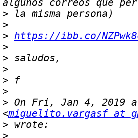
>
>
>
https://ibb.co/NZPwk8
>
>
>
>
>
>
 On Fri, Jan 4, 2019 a
<
miguelito.vargasf at g
>
>