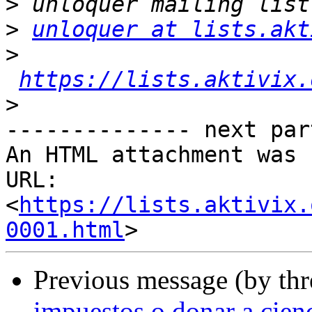
>
>
unloquer at lists.akt
>
https://lists.aktivix.
>
-------------- next par
An HTML attachment was 
URL: 
<
https://lists.aktivix.
0001.html
Previous message (by th
impuestos o donar a cienc