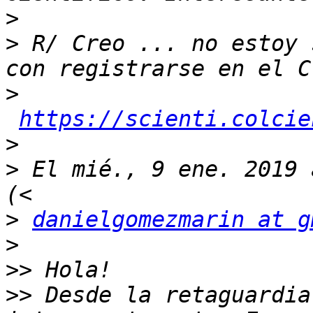
>
>
 R/ Creo ... no estoy 
>
https://scienti.colcie
>
>
 El mié., 9 ene. 2019 
>
danielgomezmarin at g
>
>>
>>
 Desde la retaguardia