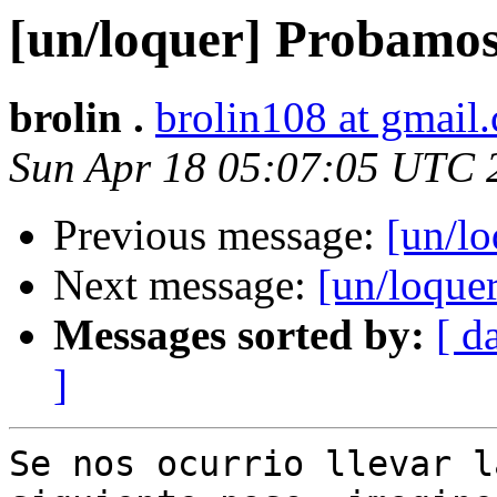
[un/loquer] Probamo
brolin .
brolin108 at gmail
Sun Apr 18 05:07:05 UTC 
Previous message:
[un/l
Next message:
[un/loque
Messages sorted by:
[ d
]
Se nos ocurrio llevar l