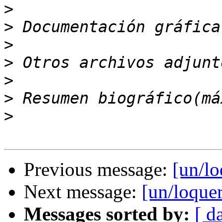
>
>
>
>
>
>
>
Previous message:
[un/l
Next message:
[un/loque
Messages sorted by:
[ d