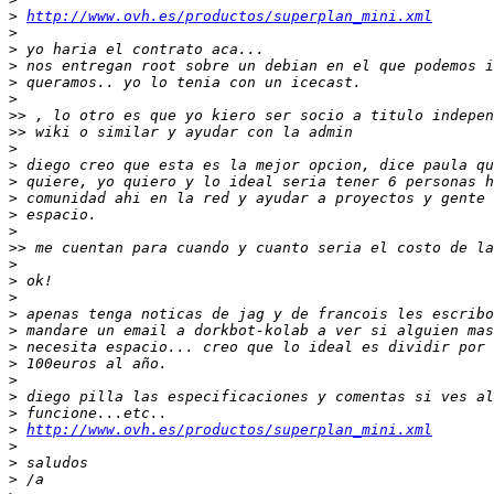
>
http://www.ovh.es/productos/superplan_mini.xml
>
>
>
>
>
>>
>>
>
>
>
>
>
>
>>
>
>
>
>
>
>
>
>
>
>
>
http://www.ovh.es/productos/superplan_mini.xml
>
>
>