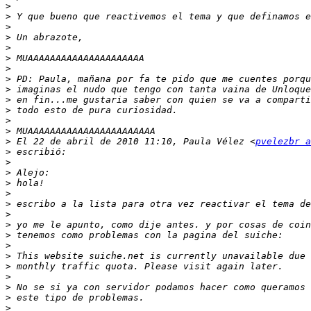
>
>
>
>
>
>
>
>
>
>
>
>
>
>
 El 22 de abril de 2010 11:10, Paula Vélez <
pvelezbr a
>
>
>
>
>
>
>
>
>
>
>
>
>
>
>
>