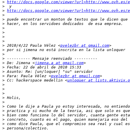
>
http://docs.google.com/viewer?url=http://www.ovh.es/e
>
>
http://docs.google.com/viewer?url=http://www.ovh.es/e
>
>
>
>
>
>
>
>
 2010/4/22 Paula Vélez <
pvelezbr at gmail.com
>
>
>
>
 De: Jimena <
jimena.a at gmail.com
>
>
>
 Para: Paula Vélez <
pvelezbr at gmail.com
>
 Cc: hackerspace medellin <
unloquer at lists.aktivix.o
>
>
>
>
>
>
>
>
>
>
>