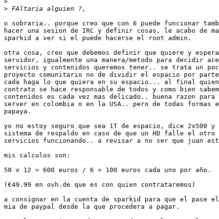
>
>
o sobraria.. porque creo que con 6 puede funcionar tamb
hacer una sesion de IRC y definir cosas, le acabo de ma
sparkid a ver si el puede hacerse el root admin.

otra cosa, creo que debemos definir que quiere y espera
servidor, igualmente una manera/metodo para decidir ace
servicios y contenidos queremos tener.. se trata un poc
proyecto comunitario no de dividir el espacio por parte
cada haga lo que quiera en su espacio... al final quien
contrato se hace responsable de todos y como bien sabem
contenidos es cada vez mas delicado.. buena razon para 
server en colombia o en la USA.. pero de todas formas e
papaya.

yo no estoy seguro que sea 1T de espacio, dice 2x500 y 
sistema de respaldo en caso de que un HD falle el otro 
servicios funcionando.. a revisar a no ser que juan est
mis calculos son:

50 x 12 = 600 euros / 6 = 100 euros cada uno por año.

(€49.99 en ovh.de que es con quien contrataremos)

a consignar en la cuenta de sparkid para que el pase el
mia de paypal desde la que procedera a pagar.
