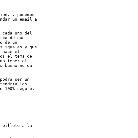
ien... podemos  

ndar un email a  

 cada uno del  

rca de que  

o de un  

s iguales y que  

 hace el  

os el tema de  

no tener el  

s bueno no dar  

podra ser un  

tendria los  

e 100% seguro.

 billete a la  
