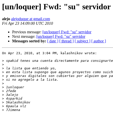
[un/loquer] Fwd: "su" servidor
alejo
alejoduque at gmail.com
Fri Apr 23 14:09:00 UTC 2010
Previous message:
[un/loquer] Fwd: "su" servidor
Next message:
[un/loquer] Fwd: "su" servidor
Messages sorted by:
[ date ]
[ thread ]
[ subject ]
[ author ]
On Apr 23, 2010, at 3:04 PM, kalashnikov wrote:

>
>
>
>
>
>
>
>
>
>
>
>
>
>