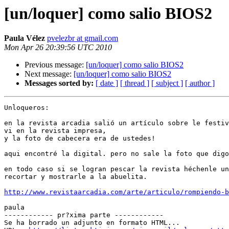
[un/loquer] como salio BIOS2
Paula Vélez
pvelezbr at gmail.com
Mon Apr 26 20:39:56 UTC 2010
Previous message:
[un/loquer] como salio BIOS2
Next message:
[un/loquer] como salio BIOS2
Messages sorted by:
[ date ]
[ thread ]
[ subject ]
[ author ]
Unloqueros:

en la revista arcadia salió un artículo sobre le festiv
vi en la revista impresa,

y la foto de cabecera era de ustedes!

aqui encontré la digital. pero no sale la foto que digo
en todo caso si se logran pescar la revista héchenle un
recortar y mostrarle a la abuelita.

http://www.revistaarcadia.com/arte/articulo/rompiendo-b
paula

------------ pr?xima parte ------------

Se ha borrado un adjunto en formato HTML...
