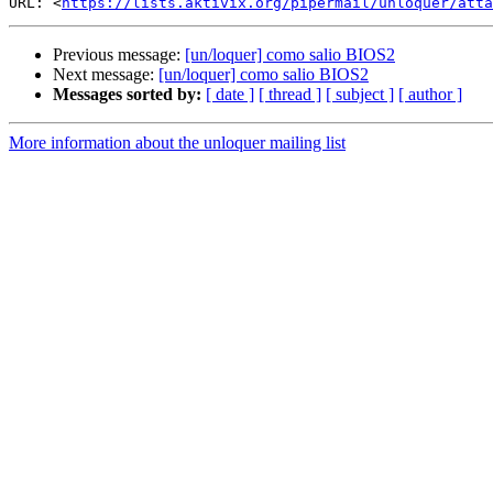
URL: <
https://lists.aktivix.org/pipermail/unloquer/atta
Previous message:
[un/loquer] como salio BIOS2
Next message:
[un/loquer] como salio BIOS2
Messages sorted by:
[ date ]
[ thread ]
[ subject ]
[ author ]
More information about the unloquer mailing list