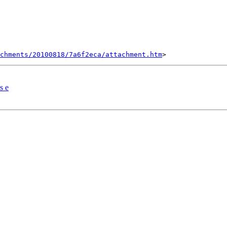
chments/20100818/7a6f2eca/attachment.htm
s e