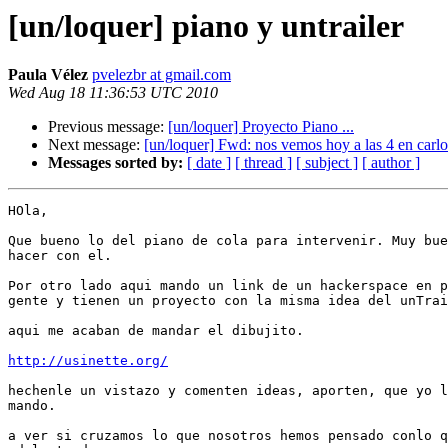
[un/loquer] piano y untrailer
Paula Vélez
pvelezbr at gmail.com
Wed Aug 18 11:36:53 UTC 2010
Previous message:
[un/loquer] Proyecto Piano ...
Next message:
[un/loquer] Fwd: nos vemos hoy a las 4 en carlo
Messages sorted by:
[ date ]
[ thread ]
[ subject ]
[ author ]
HOla,

Que bueno lo del piano de cola para intervenir. Muy bue
hacer con el.

Por otro lado aqui mando un link de un hackerspace en p
gente y tienen un proyecto con la misma idea del unTrai
aqui me acaban de mandar el dibujito.

http://usinette.org/
hechenle un vistazo y comenten ideas, aporten, que yo l
mando.

a ver si cruzamos lo que nosotros hemos pensado conlo q