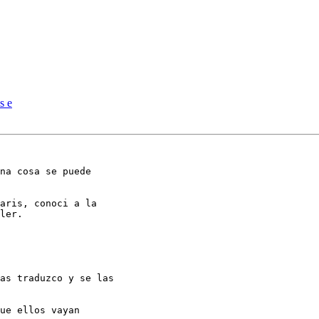
s e
na cosa se puede

aris, conoci a la

ler.

as traduzco y se las

ue ellos vayan
