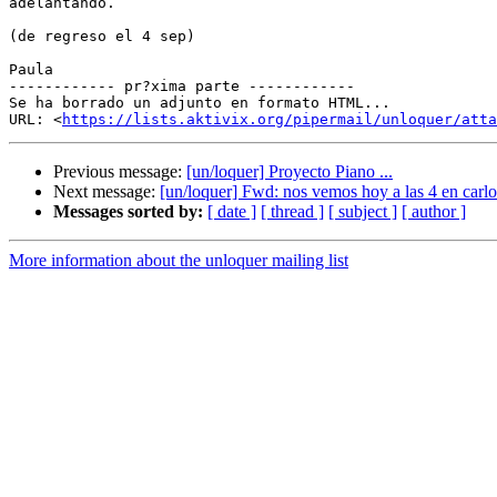
adelantando.

(de regreso el 4 sep)

Paula

------------ pr?xima parte ------------

Se ha borrado un adjunto en formato HTML...

URL: <
https://lists.aktivix.org/pipermail/unloquer/atta
Previous message:
[un/loquer] Proyecto Piano ...
Next message:
[un/loquer] Fwd: nos vemos hoy a las 4 en carlo
Messages sorted by:
[ date ]
[ thread ]
[ subject ]
[ author ]
More information about the unloquer mailing list