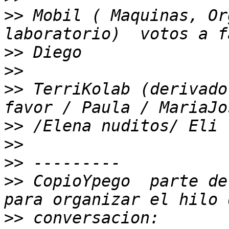
>>
 Mobil ( Maquinas, Or
>>
>>
>>
 TerriKolab (derivado
>>
>>
>>
>>
 CopioYpego  parte de
>>