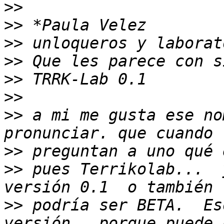
>>
>>
>>
>>
>>
>>
>>
 a mi me gusta ese no
>>
>>
 pues Terrikolab...  
>>
 podría ser BETA.  Es