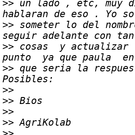
>>
 un lado , etc, muy d
>>
 someter lo del nombr
>>
 cosas  y actualizar 
>>
 que seria la respues
>>
>>
>>
>>
>>